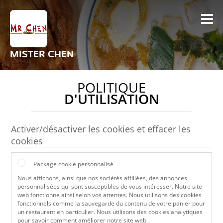
MISTER CHEN
POLITIQUE
D'UTILISATION
Activer/désactiver les cookies et effacer les
cookies
Package cookie personnalisé
Nous affichons, ainsi que nos sociétés affiliées, des annonces
personnalisées qui sont susceptibles de vous intéresser. Notre site
web fonctionne ainsi selon vos attentes. Nous utilisons des cookies
fonctionnels comme la sauvegarde du contenu de votre panier pour
un restaurant en particulier. Nous utilisons des cookies analytiques
pour savoir comment améliorer notre site web.